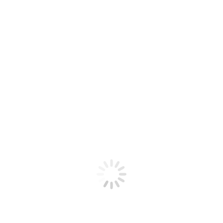
ele, rodinu a dobrou náladu! Těšíme se na Vás!